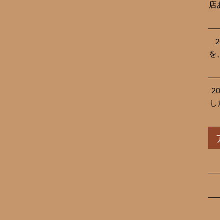
店
を
2
し