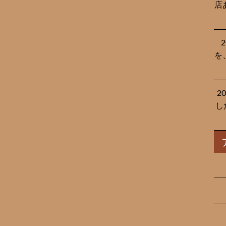
店
を
2
し