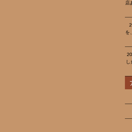
店
を
2
し