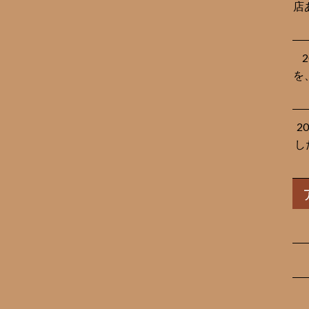
店
を
2
し