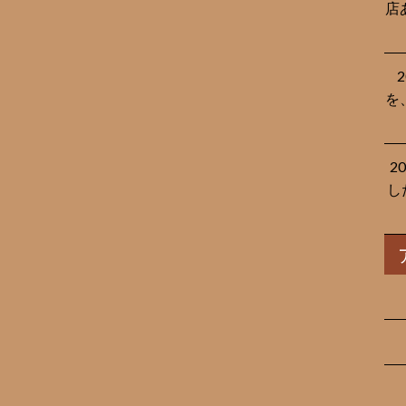
店
を
2
し