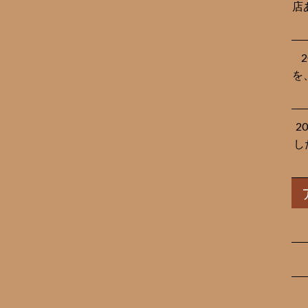
店
を
2
し