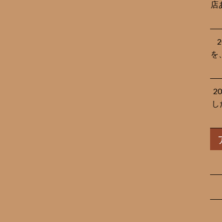
店
を
2
し