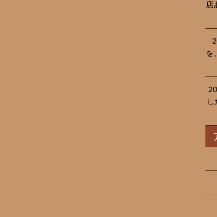
店
を
2
し