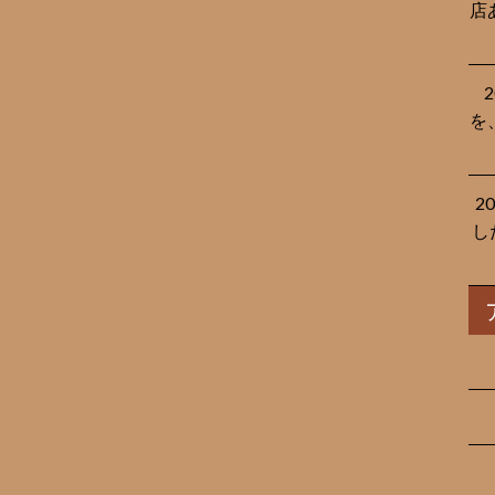
店
を
2
し