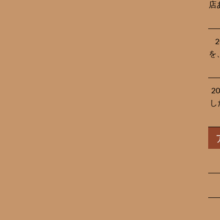
店
を
2
し