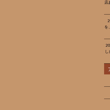
店
を
2
し