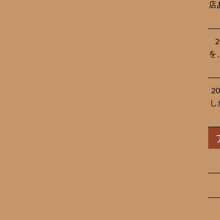
店
を
2
し