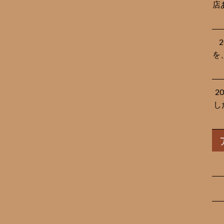
店
を
2
し