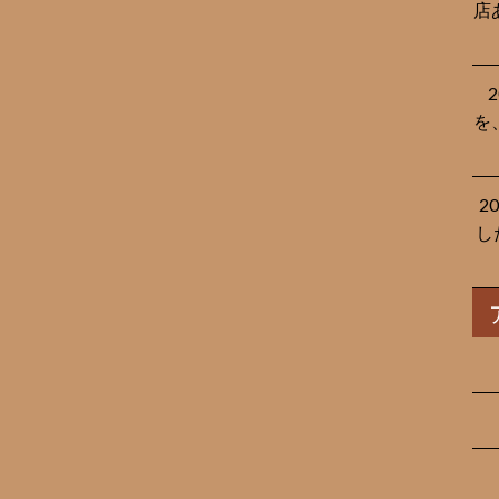
店
を
2
し