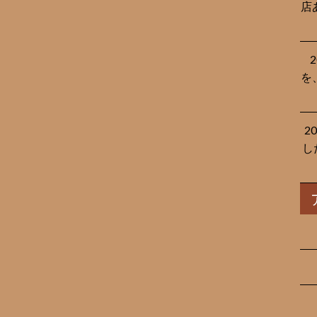
店
を
2
し