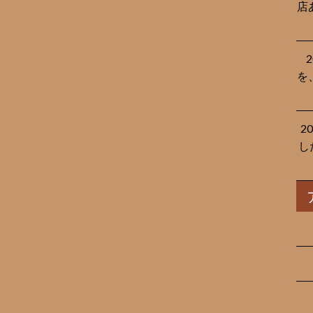
店
を
2
し