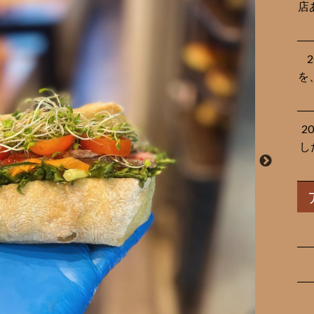
店
を
2
し