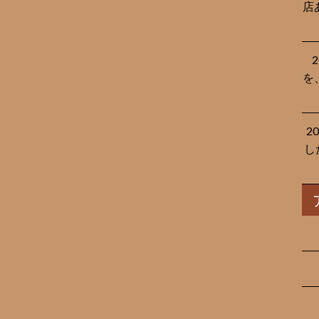
店
を
2
し