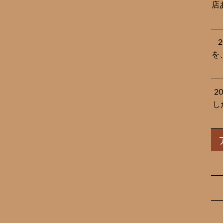
店
を
2
し